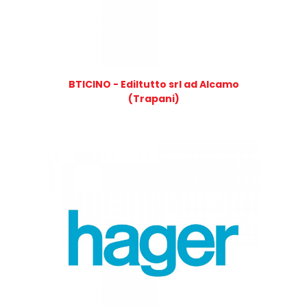
BTICINO - Ediltutto srl ad Alcamo
(Trapani)