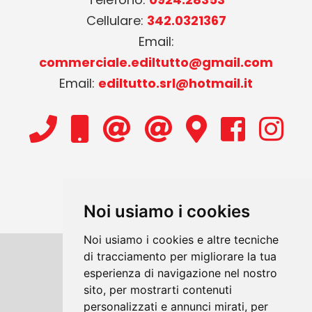
Cellulare:
342.0321367
Email:
commerciale.ediltutto@gmail.com
Email:
ediltutto.srl@hotmail.it
Noi usiamo i cookies
Noi usiamo i cookies e altre tecniche
di tracciamento per migliorare la tua
Copyrights © 2026 Ediltutto srl Tutti i
esperienza di navigazione nel nostro
sito, per mostrarti contenuti
diritti riservati.
personalizzati e annunci mirati, per
Partita Iva: 01580070819 /